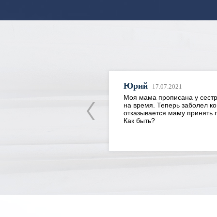
Юрий
17.07.2021
та, сколько
Моя мама прописана у сестры. 
уд о
на время. Теперь заболел кови
 наследства?
отказывается маму принять по 
Как быть?