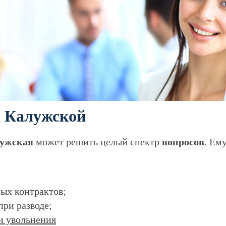
а Калужской
лужская
может решить целый спектр
вопросов
. Ем
ых контрактов;
при разводе;
и увольнения